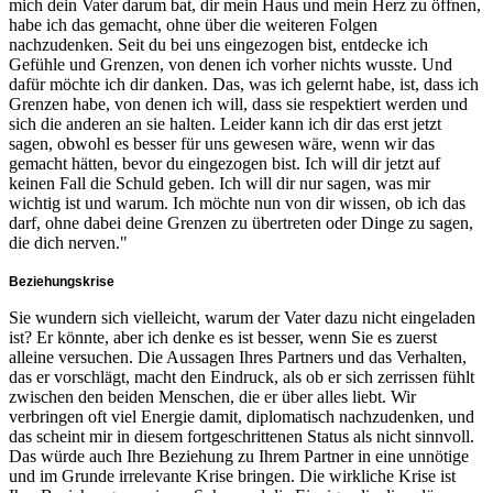
mich dein Vater darum bat, dir mein Haus und mein Herz zu öffnen,
habe ich das gemacht, ohne über die weiteren Folgen
nachzudenken. Seit du bei uns eingezogen bist, entdecke ich
Gefühle und Grenzen, von denen ich vorher nichts wusste. Und
dafür möchte ich dir danken. Das, was ich gelernt habe, ist, dass ich
Grenzen habe, von denen ich will, dass sie respektiert werden und
sich die anderen an sie halten. Leider kann ich dir das erst jetzt
sagen, obwohl es besser für uns gewesen wäre, wenn wir das
gemacht hätten, bevor du eingezogen bist. Ich will dir jetzt auf
keinen Fall die Schuld geben. Ich will dir nur sagen, was mir
wichtig ist und warum. Ich möchte nun von dir wissen, ob ich das
darf, ohne dabei deine Grenzen zu übertreten oder Dinge zu sagen,
die dich nerven."
Beziehungskrise
Sie wundern sich vielleicht, warum der Vater dazu nicht eingeladen
ist? Er könnte, aber ich denke es ist besser, wenn Sie es zuerst
alleine versuchen. Die Aussagen Ihres Partners und das Verhalten,
das er vorschlägt, macht den Eindruck, als ob er sich zerrissen fühlt
zwischen den beiden Menschen, die er über alles liebt. Wir
verbringen oft viel Energie damit, diplomatisch nachzudenken, und
das scheint mir in diesem fortgeschrittenen Status als nicht sinnvoll.
Das würde auch Ihre Beziehung zu Ihrem Partner in eine unnötige
und im Grunde irrelevante Krise bringen. Die wirkliche Krise ist