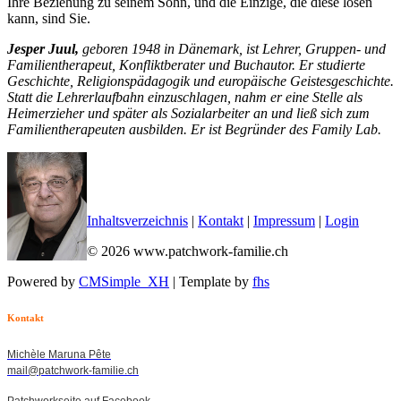
Ihre Beziehung zu seinem Sohn, und die Einzige, die diese lösen
kann, sind Sie.
Jesper Juul,
geboren 1948 in Dänemark, ist Lehrer, Gruppen- und
Familientherapeut, Konfliktberater und Buchautor. Er studierte
Geschichte, Religionspädagogik und europäische Geistesgeschichte.
Statt die Lehrerlaufbahn einzuschlagen, nahm er eine Stelle als
Heimerzieher und später als Sozialarbeiter an und ließ sich zum
Familientherapeuten ausbilden. Er ist Begründer des Family Lab.
Inhaltsverzeichnis
|
Kontakt
|
Impressum
|
Login
© 2026 www.patchwork-familie.ch
Powered by
CMSimple_XH
| Template by
fhs
Kontakt
Michèle Maruna Pête
mail@patchwork-familie.ch
Patchworkseite auf Facebook