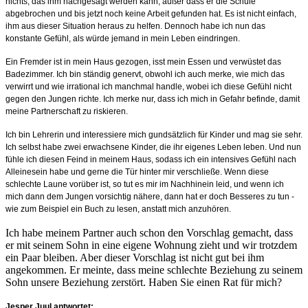
nichts, das ihm nachgesagt werden kann, außer dass er die Schule
abgebrochen und bis jetzt noch keine Arbeit gefunden hat. Es ist nicht einfach,
ihm aus dieser Situation heraus zu helfen. Dennoch habe ich nun das
konstante Gefühl, als würde jemand in mein Leben eindringen.
Ein Fremder ist in mein Haus gezogen, isst mein Essen und verwüstet das
Badezimmer. Ich bin ständig genervt, obwohl ich auch merke, wie mich das
verwirrt und wie irrational ich manchmal handle, wobei ich diese Gefühl nicht
gegen den Jungen richte. Ich merke nur, dass ich mich in Gefahr befinde, damit
meine Partnerschaft zu riskieren.
Ich bin Lehrerin und interessiere mich gundsätzlich für Kinder und mag sie sehr.
Ich selbst habe zwei erwachsene Kinder, die ihr eigenes Leben leben. Und nun
fühle ich diesen Feind in meinem Haus, sodass ich ein intensives Gefühl nach
Alleinesein habe und gerne die Tür hinter mir verschließe. Wenn diese
schlechte Laune vorüber ist, so tut es mir im Nachhinein leid, und wenn ich
mich dann dem Jungen vorsichtig nähere, dann hat er doch Besseres zu tun -
wie zum Beispiel ein Buch zu lesen, anstatt mich anzuhören.
Ich habe meinem Partner auch schon den Vorschlag gemacht, dass
er mit seinem Sohn in eine eigene Wohnung zieht und wir trotzdem
ein Paar bleiben. Aber dieser Vorschlag ist nicht gut bei ihm
angekommen. Er meinte, dass meine schlechte Beziehung zu seinem
Sohn unsere Beziehung zerstört. Haben Sie einen Rat für mich?
Jesper Juul antwortet: