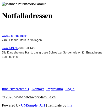
Notfalladressen
www.elternnotruf.ch
24h Hilfe für Eltern in Notlagen
www.143.ch
oder Tel.143
Die Dargebotene Hand, das grosse Schweizer Sorgentelefon für Erwachsene,
auch nachts!
Inhaltsverzeichnis
|
Kontakt
|
Impressum
|
Login
© 2026 www.patchwork-familie.ch
Powered by
CMSimple_XH
| Template by
fhs