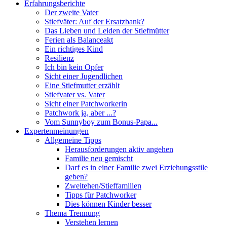
Erfahrungsberichte
Der zweite Vater
Stiefväter: Auf der Ersatzbank?
Das Lieben und Leiden der Stiefmütter
Ferien als Balanceakt
Ein richtiges Kind
Resilienz
Ich bin kein Opfer
Sicht einer Jugendlichen
Eine Stiefmutter erzählt
Stiefvater vs. Vater
Sicht einer Patchworkerin
Patchwork ja, aber ...?
Vom Sunnyboy zum Bonus-Papa...
Expertenmeinungen
Allgemeine Tipps
Herausforderungen aktiv angehen
Familie neu gemischt
Darf es in einer Familie zwei Erziehungsstile
geben?
Zweitehen/Stieffamilien
Tipps für Patchworker
Dies können Kinder besser
Thema Trennung
Verstehen lernen